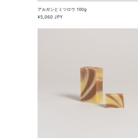
アルガンとミツロウ 100g
通
¥5,060 JPY
常
価
格