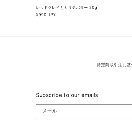
レッドクレイとカリテバター 20g
通
¥990 JPY
常
価
格
特定商取引法に基
Subscribe to our emails
メール