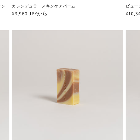
ーン
カレンデュラ スキンケアバーム
ビュー
通
¥3,960 JPYから
通
¥10,3
常
常
価
価
格
格