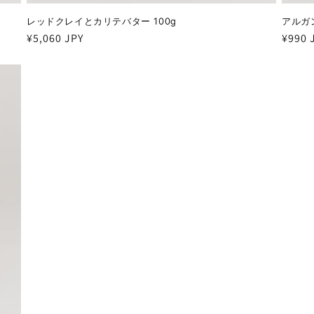
レッドクレイとカリテバター 100g
アルガ
通
¥5,060 JPY
通
¥990 
常
常
価
価
格
格