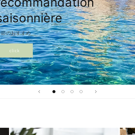
recommandation
saisonnière
季節のおすすめ
click