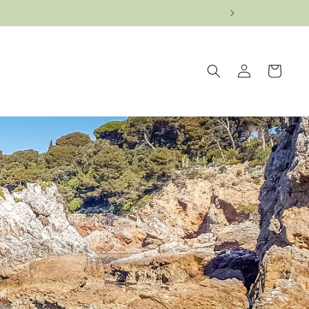
ロ
カ
グ
ー
イ
ト
ン