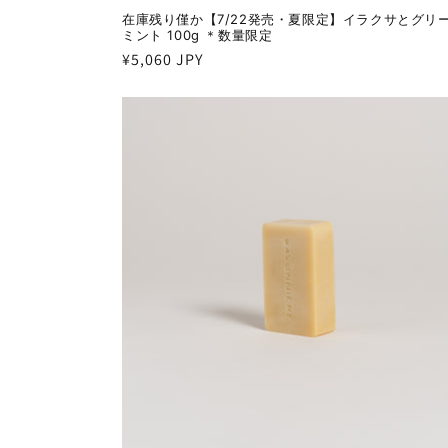
在庫残り僅か【7/22発売・夏限定】イラクサとグリ
ミント 100g ＊数量限定
通
¥5,060 JPY
常
価
格